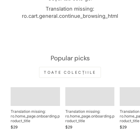
Translation missing:
ro.cart.general.continue_browsing_html
Popular picks
TOATE COLECȚIILE
Translation missing:
Translation missing:
Translation
ro.home_page.onboarding.p
ro.home_page.onboarding.p
ro.home_pa
roduct_title
roduct_title
roduct_title
$29
$29
$29