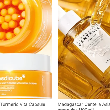
 Turmeric Vita Capsule
Madagascar Centella Asia
ampoules [100ml]