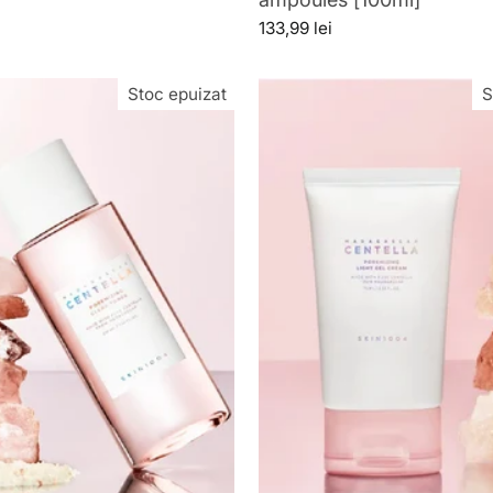
133,99 lei
Stoc epuizat
S