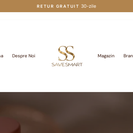
30-zile
RETUR GRATUIT
Translation
missing:
ro.sections.slideshow.pau
sa
Despre Noi
Magazin
Bra