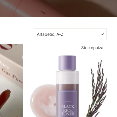
TRANSLATION
MISSING:
RO.COLLECTIONS.SORTING.TI
Stoc epuizat