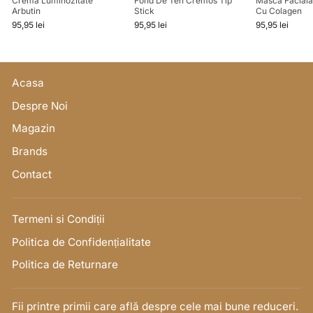
Cremă Luminozitate
Fond De Ten Cremos Tip
Masca Facial
Arbutin
Stick
Cu Colagen
95,95 lei
95,95 lei
95,95 lei
Acasa
Despre Noi
Magazin
Brands
Contact
Termeni si Condiții
Politica de Confidențialitate
Politica de Returnare
Fii printre primii care află despre cele mai bune reduceri.