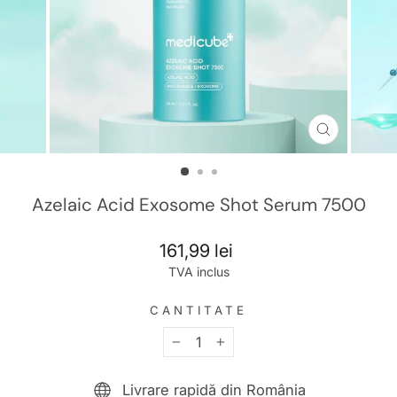
TRANSL
MISSING
RO.GENE
Azelaic Acid Exosome Shot Serum 7500
Preț
161,99 lei
întreg
TVA inclus
CANTITATE
−
+
Livrare rapidă din România