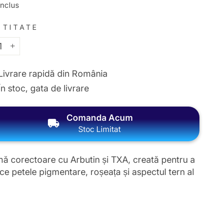
g
nclus
NTITATE
+
Livrare rapidă din România
În stoc, gata de livrare
Comanda Acum
Stoc Limitat
ă corectoare cu Arbutin și TXA, creată pentru a
ce petele pigmentare, roșeața și aspectul tern al