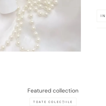
I
Featured collection
TOATE COLECȚIILE