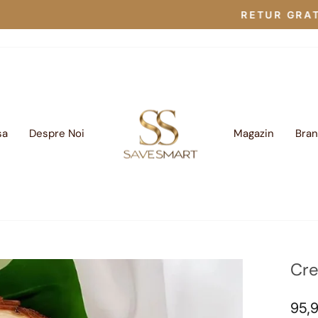
30-zile
RETUR GRATUIT
Translation
missing:
ro.sections.slideshow.pau
sa
Despre Noi
Magazin
Bra
Cre
Preț
95,9