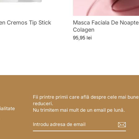
en Cremos Tip Stick
Masca Faciala De Noapte
Colagen
95,95 lei
Fii printre primii care află despre cele mai bune
reduceri.
ialitate
Nu trimitem mai mult de un email pe lună.
e
INTRODU
ABONEAZĂ-
ADRESA
TE
DE
EMAIL