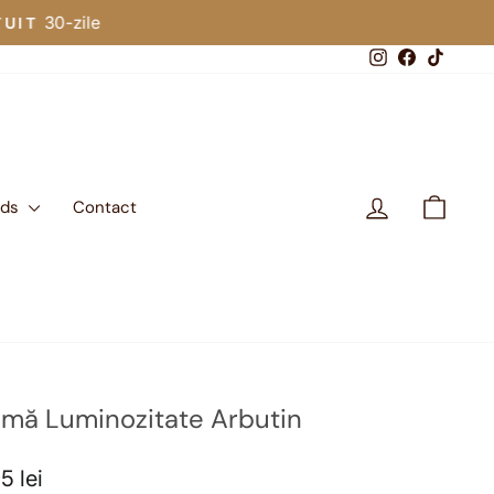
Instagram
Facebook
TikTo
se_slideshow
Autentificar
Transl
nds
Contact
mă Luminozitate Arbutin
5 lei