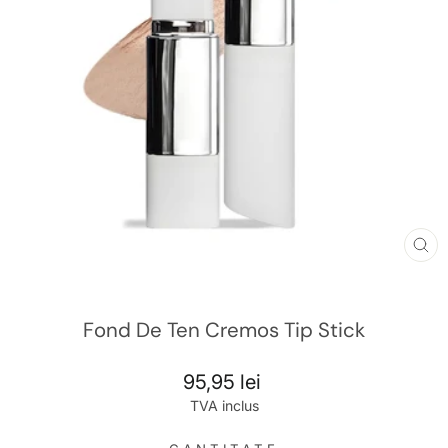
TR
MI
RO
Fond De Ten Cremos Tip Stick
Preț
95,95 lei
întreg
TVA inclus