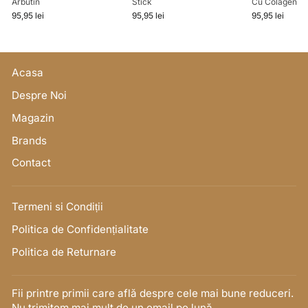
Arbutin
Stick
Cu Colagen
95,95 lei
95,95 lei
95,95 lei
Acasa
Despre Noi
Magazin
Brands
Contact
Termeni si Condiții
Politica de Confidențialitate
Politica de Returnare
Fii printre primii care află despre cele mai bune reduceri.
Nu trimitem mai mult de un email pe lună.